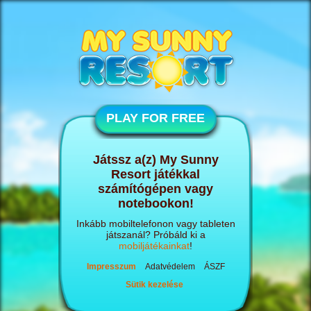
PLAY FOR FREE
Játssz a(z) My Sunny
Resort játékkal
számítógépen vagy
notebookon!
Inkább mobiltelefonon vagy tableten
játszanál? Próbáld ki a
mobiljátékainkat
!
Impresszum
Adatvédelem
ÁSZF
Sütik kezelése