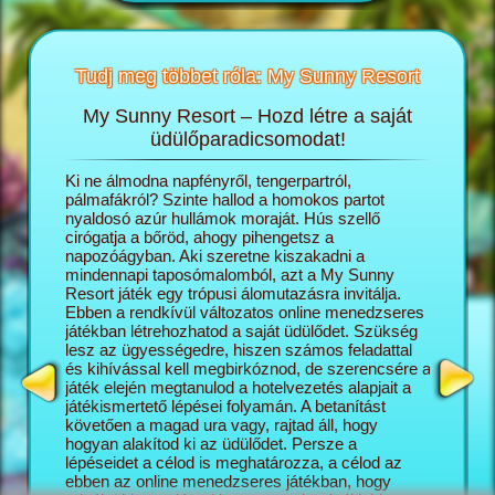
Tudj meg többet róla: My Sunny Resort
My Sunny Resort – Hozd létre a saját
T
sortról
üdülőparadicsomodat!
öngészős
Ki ne álmodna napfényről, tengerpartról,
A My Sun
ashatsz:
pálmafákról? Szinte hallod a homokos partot
igazgató
nyaldosó azúr hullámok moraját. Hús szellő
saját ál
cirógatja a bőröd, ahogy pihengetsz a
lépésről
napozóágyban. Aki szeretne kiszakadni a
naggyá v
mindennapi taposómalomból, azt a My Sunny
turisták
Resort játék egy trópusi álomutazásra invitálja.
üdülőko
Ebben a rendkívül változatos online menedzseres
szálloda
játékban létrehozhatod a saját üdülődet. Szükség
minél el
lesz az ügyességedre, hiszen számos feladattal
az üdülő
és kihívással kell megbirkóznod, de szerencsére a
változat
játék elején megtanulod a hotelvezetés alapjait a
kapcsoló
játékismertető lépései folyamán. A betanítást
mégis pr
követően a magad ura vagy, rajtad áll, hogy
képesség
hogyan alakítod ki az üdülődet. Persze a
Sunny Re
lépéseidet a célod is meghatározza, a célod az
vár rád, 
ebben az online menedzseres játékban, hogy
feladatok