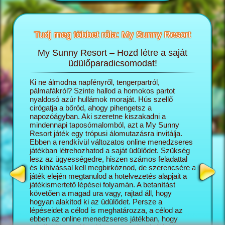
Tudj meg többet róla: My Sunny Resort
My Sunny Resort – Hozd létre a saját
T
sortról
üdülőparadicsomodat!
öngészős
Ki ne álmodna napfényről, tengerpartról,
A My Sun
ashatsz:
pálmafákról? Szinte hallod a homokos partot
igazgató
nyaldosó azúr hullámok moraját. Hús szellő
saját ál
cirógatja a bőröd, ahogy pihengetsz a
lépésről
napozóágyban. Aki szeretne kiszakadni a
naggyá v
mindennapi taposómalomból, azt a My Sunny
turisták
Resort játék egy trópusi álomutazásra invitálja.
üdülőko
Ebben a rendkívül változatos online menedzseres
szálloda
játékban létrehozhatod a saját üdülődet. Szükség
minél el
lesz az ügyességedre, hiszen számos feladattal
az üdülő
és kihívással kell megbirkóznod, de szerencsére a
változat
játék elején megtanulod a hotelvezetés alapjait a
kapcsoló
játékismertető lépései folyamán. A betanítást
mégis pr
követően a magad ura vagy, rajtad áll, hogy
képesség
hogyan alakítod ki az üdülődet. Persze a
Sunny Re
lépéseidet a célod is meghatározza, a célod az
vár rád, 
ebben az online menedzseres játékban, hogy
feladatok