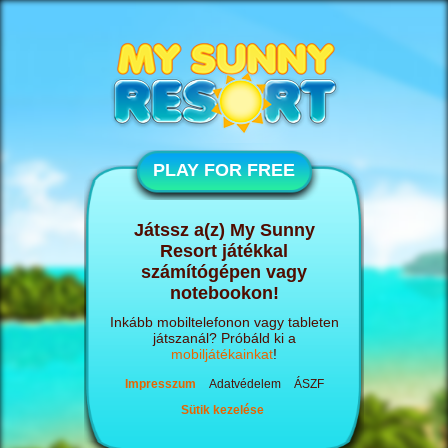
PLAY FOR FREE
Játssz a(z) My Sunny
Resort játékkal
számítógépen vagy
notebookon!
Inkább mobiltelefonon vagy tableten
játszanál? Próbáld ki a
mobiljátékainkat
!
Impresszum
Adatvédelem
ÁSZF
Sütik kezelése