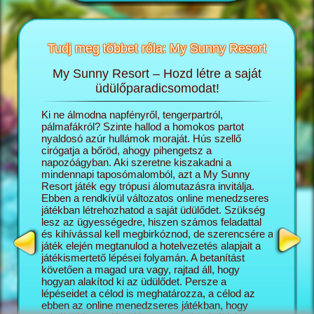
Tudj meg többet róla: My Sunny Resort
My Sunny Resort – Hozd létre a saját
T
sortról
üdülőparadicsomodat!
öngészős
Ki ne álmodna napfényről, tengerpartról,
A My Sun
ashatsz:
pálmafákról? Szinte hallod a homokos partot
igazgató
nyaldosó azúr hullámok moraját. Hús szellő
saját ál
cirógatja a bőröd, ahogy pihengetsz a
lépésről
napozóágyban. Aki szeretne kiszakadni a
naggyá v
mindennapi taposómalomból, azt a My Sunny
turisták
Resort játék egy trópusi álomutazásra invitálja.
üdülőko
Ebben a rendkívül változatos online menedzseres
szálloda
játékban létrehozhatod a saját üdülődet. Szükség
minél el
lesz az ügyességedre, hiszen számos feladattal
az üdülő
és kihívással kell megbirkóznod, de szerencsére a
változat
játék elején megtanulod a hotelvezetés alapjait a
kapcsoló
játékismertető lépései folyamán. A betanítást
mégis pr
követően a magad ura vagy, rajtad áll, hogy
képesség
hogyan alakítod ki az üdülődet. Persze a
Sunny Re
lépéseidet a célod is meghatározza, a célod az
vár rád, 
ebben az online menedzseres játékban, hogy
feladatok