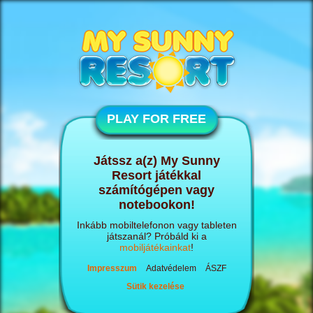
PLAY FOR FREE
Játssz a(z) My Sunny
Resort játékkal
számítógépen vagy
notebookon!
Inkább mobiltelefonon vagy tableten
játszanál? Próbáld ki a
mobiljátékainkat
!
Impresszum
Adatvédelem
ÁSZF
Sütik kezelése