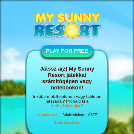
PLAY FOR FREE
Játssz a(z) My Sunny
Resort játékkal
számítógépen vagy
notebookon!
Inkább mobiltelefonon vagy tableten
játszanál? Próbáld ki a
mobiljátékainkat
!
Impresszum
Adatvédelem
ÁSZF
Sütik kezelése