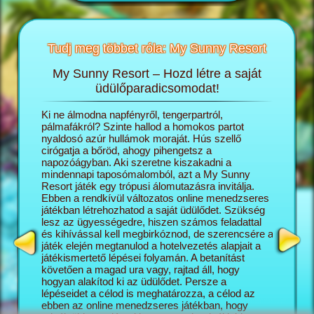
Tudj meg többet róla: My Sunny Resort
My Sunny Resort – Hozd létre a saját
T
sortról
üdülőparadicsomodat!
öngészős
Ki ne álmodna napfényről, tengerpartról,
A My Sun
ashatsz:
pálmafákról? Szinte hallod a homokos partot
igazgató
nyaldosó azúr hullámok moraját. Hús szellő
saját ál
cirógatja a bőröd, ahogy pihengetsz a
lépésről
napozóágyban. Aki szeretne kiszakadni a
naggyá v
mindennapi taposómalomból, azt a My Sunny
turisták
Resort játék egy trópusi álomutazásra invitálja.
üdülőko
Ebben a rendkívül változatos online menedzseres
szálloda
játékban létrehozhatod a saját üdülődet. Szükség
minél el
lesz az ügyességedre, hiszen számos feladattal
az üdülő
és kihívással kell megbirkóznod, de szerencsére a
változat
játék elején megtanulod a hotelvezetés alapjait a
kapcsoló
játékismertető lépései folyamán. A betanítást
mégis pr
követően a magad ura vagy, rajtad áll, hogy
képesség
hogyan alakítod ki az üdülődet. Persze a
Sunny Re
lépéseidet a célod is meghatározza, a célod az
vár rád, 
ebben az online menedzseres játékban, hogy
feladatok