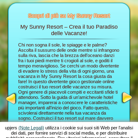
Scopri di più su My Sunny Resort
My Sunny Resort – Crea il tuo Paradiso
Cocco
t
delle Vacanze!
anziera
Chi non sogna il sole, le spiagge e le palme?
Nel brow
rmazioni
Ascolta il sussurro delle onde mentre si infrangono
ruolo di 
sulla riva, lascia che la brezza dell’oceano danzi
delle va
fra i tuoi piedi mentre ti crogioli al sole, e goditi il
e ti fara
HOTEL
tempo meraviglioso. Se cerchi un modo divertente
gioco del
S
di evadere lo stress della vita di ogni giorno, una
ospiti c
vacanza in My Sunny Resort la cosa giusta da
un’eccel
RIALI
fare! In questo divertente gioco gestionale online
vacanze. 
costruisci il tuo resort delle vacanze su misura.
saranno 
E DI
Ogni genere di piacevoli compiti e eccitanti sfide ti
proverai 
attendono. Sotto la guida di un’amichevole hotel
combina l
ERGO
manager, imparerai a conoscere le caratteristiche
con quell
più importanti all’inizio del gioco. Fatto questo,
novità. 
scivolerai direttamente nella tua vacanza da
Resort, d
sogno. Costruisci il tuo resort sul mare davvero
forma di 
unico. Naturalmente hai dei piani ambiziosi: il tuo
Compiti 
upjers
(Note Legali)
utilizza i cookie sui suoi siti Web per l'analisi
scopo in questa avventura gestionale online è
informaz
dei dati, per fornire servizi di social media, e per distribuire
prenderti cura dei tuoi ospiti nel miglior modo
gioco; qu