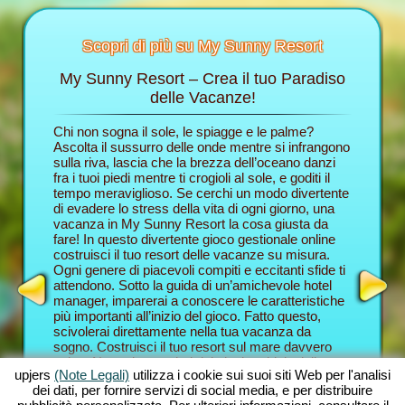
Scopri di più su My Sunny Resort
My Sunny Resort – Crea il tuo Paradiso
Cocco
t
delle Vacanze!
anziera
Chi non sogna il sole, le spiagge e le palme?
Nel brow
rmazioni
Ascolta il sussurro delle onde mentre si infrangono
ruolo di 
sulla riva, lascia che la brezza dell’oceano danzi
delle va
fra i tuoi piedi mentre ti crogioli al sole, e goditi il
e ti fara
HOTEL
tempo meraviglioso. Se cerchi un modo divertente
gioco del
S
di evadere lo stress della vita di ogni giorno, una
ospiti c
vacanza in My Sunny Resort la cosa giusta da
un’eccel
RIALI
fare! In questo divertente gioco gestionale online
vacanze. 
costruisci il tuo resort delle vacanze su misura.
saranno 
E DI
Ogni genere di piacevoli compiti e eccitanti sfide ti
proverai 
attendono. Sotto la guida di un’amichevole hotel
combina l
ERGO
manager, imparerai a conoscere le caratteristiche
con quell
più importanti all’inizio del gioco. Fatto questo,
novità. 
scivolerai direttamente nella tua vacanza da
Resort, d
sogno. Costruisci il tuo resort sul mare davvero
forma di 
unico. Naturalmente hai dei piani ambiziosi: il tuo
Compiti 
upjers
(Note Legali)
utilizza i cookie sui suoi siti Web per l'analisi
scopo in questa avventura gestionale online è
informaz
dei dati, per fornire servizi di social media, e per distribuire
prenderti cura dei tuoi ospiti nel miglior modo
gioco; qu