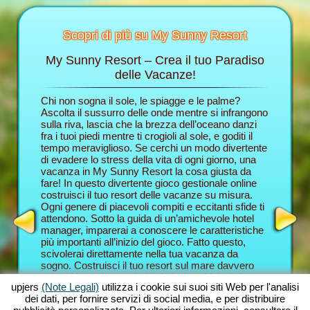
Scopri di più su My Sunny Resort
My Sunny Resort – Crea il tuo Paradiso
Cocco
t
delle Vacanze!
anziera
Chi non sogna il sole, le spiagge e le palme?
Nel brow
rmazioni
Ascolta il sussurro delle onde mentre si infrangono
ruolo di 
sulla riva, lascia che la brezza dell’oceano danzi
delle va
fra i tuoi piedi mentre ti crogioli al sole, e goditi il
e ti fara
HOTEL
tempo meraviglioso. Se cerchi un modo divertente
gioco del
S
di evadere lo stress della vita di ogni giorno, una
ospiti c
vacanza in My Sunny Resort la cosa giusta da
un’eccel
RIALI
fare! In questo divertente gioco gestionale online
vacanze. 
costruisci il tuo resort delle vacanze su misura.
saranno 
E DI
Ogni genere di piacevoli compiti e eccitanti sfide ti
proverai 
attendono. Sotto la guida di un’amichevole hotel
combina l
ERGO
manager, imparerai a conoscere le caratteristiche
con quell
più importanti all’inizio del gioco. Fatto questo,
novità. 
scivolerai direttamente nella tua vacanza da
Resort, d
sogno. Costruisci il tuo resort sul mare davvero
forma di 
unico. Naturalmente hai dei piani ambiziosi: il tuo
Compiti 
upjers
(Note Legali)
utilizza i cookie sui suoi siti Web per l'analisi
scopo in questa avventura gestionale online è
informaz
dei dati, per fornire servizi di social media, e per distribuire
prenderti cura dei tuoi ospiti nel miglior modo
gioco; qu