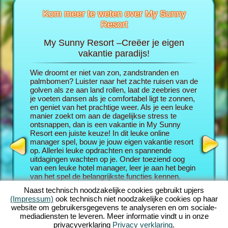
Kom meer te weten over My Sunny
Resort
My Sunny Resort –Creëer je eigen
Verwen
Resort
vakantie paradijs!
ie voor je
Wie droomt er niet van zon, zandstranden en
In de br
volgende
palmbomen? Luister naar het zachte ruisen van de
de huid 
golven als ze aan land rollen, laat de zeebries over
eigen va
je voeten dansen als je comfortabel ligt te zonnen,
bescheid
en geniet van het prachtige weer. Als je een leuke
avontuurl
PEL
manier zoekt om aan de dagelijkse stress te
gasten z
ontsnappen, dan is een vakantie in My Sunny
uitsteken
Resort een juiste keuze! In dit leuke online
Hoe geluk
manager spel, bouw je jouw eigen vakantie resort
beoordel
op. Allerlei leuke opdrachten en spannende
een verm
uitdagingen wachten op je. Onder toeziend oog
manager
van een leuke hotel manager, leer je aan het begin
twist. A
van het spel de belangrijkste functies kennen.
Resort, 
Daarna, drijf je recht af op je eigen droom vakantie.
van ques
Naast technisch noodzakelijke cookies gebruikt upjers
Bouw je unieke badplaats. Natuurlijk, heb je een
achtergro
(Impressum)
ook technisch niet noodzakelijke cookies op haar
aantal ambitieuze doelen: Je doel in dit online
het spel;
website om gebruikersgegevens te analyseren en om sociale-
manager avontuur is om zo goed mogelijk voor je
opdracht
mediadiensten te leveren. Meer informatie vindt u in onze
gasten te zorgen en uit te groeien tot een
ook kunt 
privacyverklaring
Privacy verklaring
.