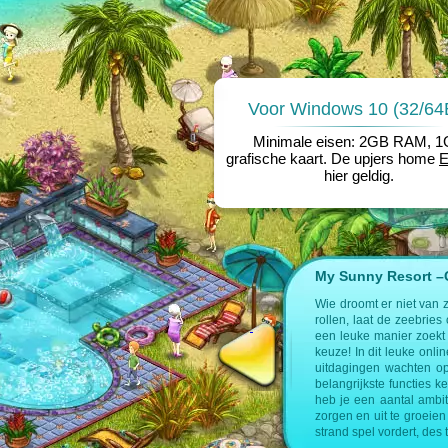
Voor Windows 10 (32/64B
Minimale eisen: 2GB RAM, 
grafische kaart. De upjers home
hier geldig.
My Sunny Resort –Cr
e op de volgende pagina’s:
Wie droomt er niet van 
rollen, laat de zeebries
nagement spel
een leuke manier zoekt 
keuze! In dit leuke onl
uitdagingen wachten op
belangrijkste functies k
heb je een aantal ambit
zorgen en uit te groeien 
strand spel vordert, des 