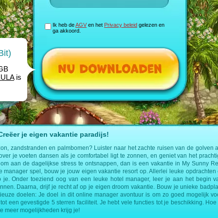
Ik heb de
AGV
en het
Privacy beleid
gelezen en
ga akkoord.
it)
1GB
EULA
is
eëer je eigen vakantie paradijs!
zon, zandstranden en palmbomen? Luister naar het zachte ruisen van de golven a
 over je voeten dansen als je comfortabel ligt te zonnen, en geniet van het prachti
om aan de dagelijkse stress te ontsnappen, dan is een vakantie in My Sunny Res
ine manager spel, bouw je jouw eigen vakantie resort op. Allerlei leuke opdracht
 je. Onder toeziend oog van een leuke hotel manager, leer je aan het begin v
ennen. Daarna, drijf je recht af op je eigen droom vakantie. Bouw je unieke badplaa
ieuze doelen: Je doel in dit online manager avontuur is om zo goed mogelijk voo
tot een gevestigde 5 sterren faciliteit. Je hebt vele functies tot je beschikking. Hoe 
te meer mogelijkheden krijg je!