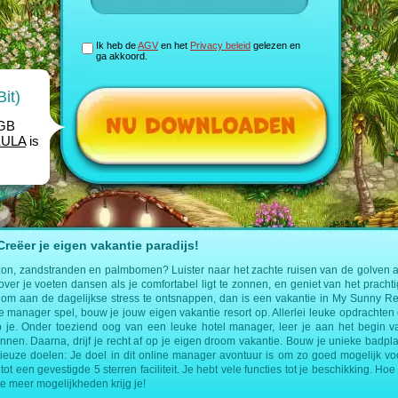
Ik heb de
AGV
en het
Privacy beleid
gelezen en
ga akkoord.
it)
1GB
EULA
is
eëer je eigen vakantie paradijs!
zon, zandstranden en palmbomen? Luister naar het zachte ruisen van de golven a
 over je voeten dansen als je comfortabel ligt te zonnen, en geniet van het prachti
om aan de dagelijkse stress te ontsnappen, dan is een vakantie in My Sunny Res
ine manager spel, bouw je jouw eigen vakantie resort op. Allerlei leuke opdracht
 je. Onder toeziend oog van een leuke hotel manager, leer je aan het begin v
ennen. Daarna, drijf je recht af op je eigen droom vakantie. Bouw je unieke badplaa
ieuze doelen: Je doel in dit online manager avontuur is om zo goed mogelijk voo
tot een gevestigde 5 sterren faciliteit. Je hebt vele functies tot je beschikking. Hoe 
te meer mogelijkheden krijg je!