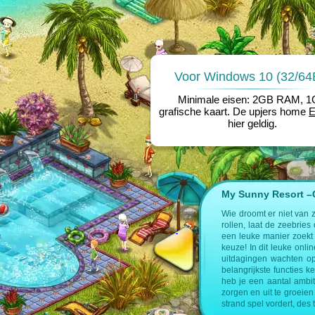
Voor Windows 10 (32/64B
Minimale eisen: 2GB RAM, 
grafische kaart. De upjers home
hier geldig.
My Sunny Resort –Cr
e op de volgende pagina’s:
Wie droomt er niet van 
rollen, laat de zeebries
nagement spel
een leuke manier zoekt 
keuze! In dit leuke onl
uitdagingen wachten op
belangrijkste functies k
heb je een aantal ambit
zorgen en uit te groeien 
strand spel vordert, des 