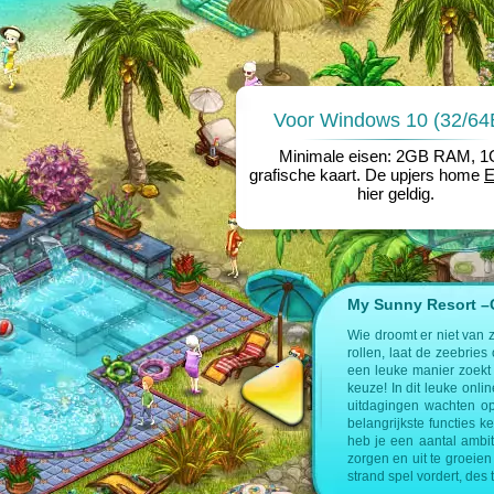
Voor Windows 10 (32/64B
Minimale eisen: 2GB RAM, 
grafische kaart. De upjers home
hier geldig.
My Sunny Resort –Cr
e op de volgende pagina’s:
Wie droomt er niet van 
rollen, laat de zeebries
nagement spel
een leuke manier zoekt 
keuze! In dit leuke onl
uitdagingen wachten op
belangrijkste functies k
heb je een aantal ambit
zorgen en uit te groeien 
strand spel vordert, des 