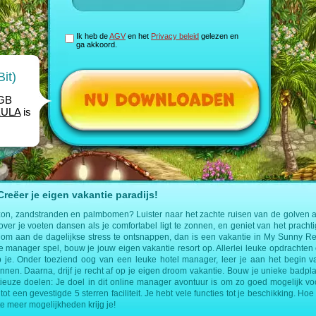
Ik heb de
AGV
en het
Privacy beleid
gelezen en
ga akkoord.
it)
1GB
EULA
is
eëer je eigen vakantie paradijs!
zon, zandstranden en palmbomen? Luister naar het zachte ruisen van de golven a
 over je voeten dansen als je comfortabel ligt te zonnen, en geniet van het prachti
om aan de dagelijkse stress te ontsnappen, dan is een vakantie in My Sunny Res
ine manager spel, bouw je jouw eigen vakantie resort op. Allerlei leuke opdracht
 je. Onder toeziend oog van een leuke hotel manager, leer je aan het begin v
ennen. Daarna, drijf je recht af op je eigen droom vakantie. Bouw je unieke badplaa
ieuze doelen: Je doel in dit online manager avontuur is om zo goed mogelijk voo
tot een gevestigde 5 sterren faciliteit. Je hebt vele functies tot je beschikking. Hoe 
te meer mogelijkheden krijg je!