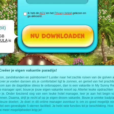
Ik heb de
AGV
en het
Privacy beleid
gelezen en
ga akkoord.
it)
1GB
EULA
is
eëer je eigen vakantie paradijs!
zon, zandstranden en palmbomen? Luister naar het zachte ruisen van de golven a
 over je voeten dansen als je comfortabel ligt te zonnen, en geniet van het prachti
om aan de dagelijkse stress te ontsnappen, dan is een vakantie in My Sunny Res
ine manager spel, bouw je jouw eigen vakantie resort op. Allerlei leuke opdracht
 je. Onder toeziend oog van een leuke hotel manager, leer je aan het begin v
ennen. Daarna, drijf je recht af op je eigen droom vakantie. Bouw je unieke badplaa
ieuze doelen: Je doel in dit online manager avontuur is om zo goed mogelijk voo
tot een gevestigde 5 sterren faciliteit. Je hebt vele functies tot je beschikking. Hoe 
te meer mogelijkheden krijg je!