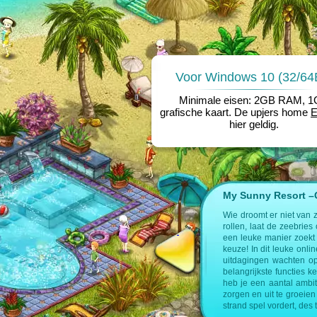
Voor Windows 10 (32/64B
Minimale eisen: 2GB RAM, 
grafische kaart. De upjers home
hier geldig.
My Sunny Resort –Cr
e op de volgende pagina’s:
Wie droomt er niet van 
rollen, laat de zeebries
nagement spel
een leuke manier zoekt 
keuze! In dit leuke onl
uitdagingen wachten op
belangrijkste functies k
heb je een aantal ambit
zorgen en uit te groeien 
strand spel vordert, des 