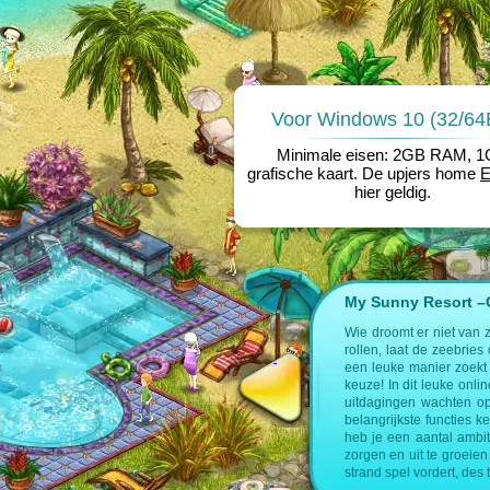
Voor Windows 10 (32/64B
Minimale eisen: 2GB RAM, 
grafische kaart. De upjers home
hier geldig.
My Sunny Resort –Cr
e op de volgende pagina’s:
Wie droomt er niet van 
rollen, laat de zeebries
nagement spel
een leuke manier zoekt 
keuze! In dit leuke onl
uitdagingen wachten op
belangrijkste functies k
heb je een aantal ambit
zorgen en uit te groeien 
strand spel vordert, des 