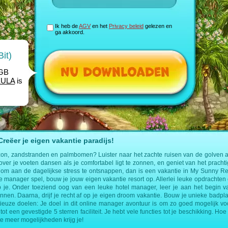
Ik heb de
AGV
en het
Privacy beleid
gelezen en
ga akkoord.
it)
1GB
EULA
is
eëer je eigen vakantie paradijs!
zon, zandstranden en palmbomen? Luister naar het zachte ruisen van de golven a
 over je voeten dansen als je comfortabel ligt te zonnen, en geniet van het prachti
om aan de dagelijkse stress te ontsnappen, dan is een vakantie in My Sunny Res
ine manager spel, bouw je jouw eigen vakantie resort op. Allerlei leuke opdracht
 je. Onder toeziend oog van een leuke hotel manager, leer je aan het begin v
ennen. Daarna, drijf je recht af op je eigen droom vakantie. Bouw je unieke badplaa
ieuze doelen: Je doel in dit online manager avontuur is om zo goed mogelijk voo
tot een gevestigde 5 sterren faciliteit. Je hebt vele functies tot je beschikking. Hoe 
te meer mogelijkheden krijg je!