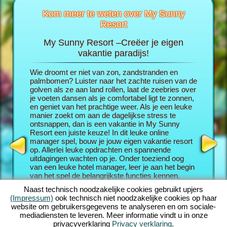
Kom meer te weten over My Sunny
Resort
My Sunny Resort –Creëer je eigen
Verwen
Resort
vakantie paradijs!
ie voor je
Wie droomt er niet van zon, zandstranden en
In de br
volgende
palmbomen? Luister naar het zachte ruisen van de
de huid 
golven als ze aan land rollen, laat de zeebries over
eigen va
je voeten dansen als je comfortabel ligt te zonnen,
bescheid
en geniet van het prachtige weer. Als je een leuke
avontuurl
PEL
manier zoekt om aan de dagelijkse stress te
gasten z
ontsnappen, dan is een vakantie in My Sunny
uitsteken
Resort een juiste keuze! In dit leuke online
Hoe geluk
manager spel, bouw je jouw eigen vakantie resort
beoordel
op. Allerlei leuke opdrachten en spannende
een verm
uitdagingen wachten op je. Onder toeziend oog
manager
van een leuke hotel manager, leer je aan het begin
twist. A
van het spel de belangrijkste functies kennen.
Resort, 
Daarna, drijf je recht af op je eigen droom vakantie.
van ques
Naast technisch noodzakelijke cookies gebruikt upjers
Bouw je unieke badplaats. Natuurlijk, heb je een
achtergro
(Impressum)
ook technisch niet noodzakelijke cookies op haar
aantal ambitieuze doelen: Je doel in dit online
het spel;
website om gebruikersgegevens te analyseren en om sociale-
manager avontuur is om zo goed mogelijk voor je
opdracht
mediadiensten te leveren. Meer informatie vindt u in onze
gasten te zorgen en uit te groeien tot een
ook kunt 
privacyverklaring
Privacy verklaring
.