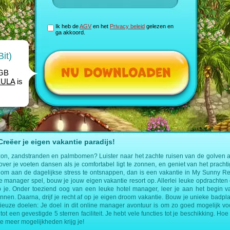
Ik heb de
AGV
en het
Privacy beleid
gelezen en
ga akkoord.
it)
1GB
EULA
is
eëer je eigen vakantie paradijs!
zon, zandstranden en palmbomen? Luister naar het zachte ruisen van de golven a
 over je voeten dansen als je comfortabel ligt te zonnen, en geniet van het prachti
om aan de dagelijkse stress te ontsnappen, dan is een vakantie in My Sunny Res
ine manager spel, bouw je jouw eigen vakantie resort op. Allerlei leuke opdracht
 je. Onder toeziend oog van een leuke hotel manager, leer je aan het begin v
ennen. Daarna, drijf je recht af op je eigen droom vakantie. Bouw je unieke badplaa
ieuze doelen: Je doel in dit online manager avontuur is om zo goed mogelijk voo
tot een gevestigde 5 sterren faciliteit. Je hebt vele functies tot je beschikking. Hoe 
te meer mogelijkheden krijg je!