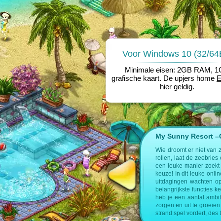
Voor Windows 10 (32/64B
Minimale eisen: 2GB RAM, 
grafische kaart. De upjers home
hier geldig.
My Sunny Resort –Cr
e op de volgende pagina’s:
Wie droomt er niet van 
rollen, laat de zeebries
nagement spel
een leuke manier zoekt 
keuze! In dit leuke onl
uitdagingen wachten op
belangrijkste functies k
heb je een aantal ambit
zorgen en uit te groeien 
strand spel vordert, des 