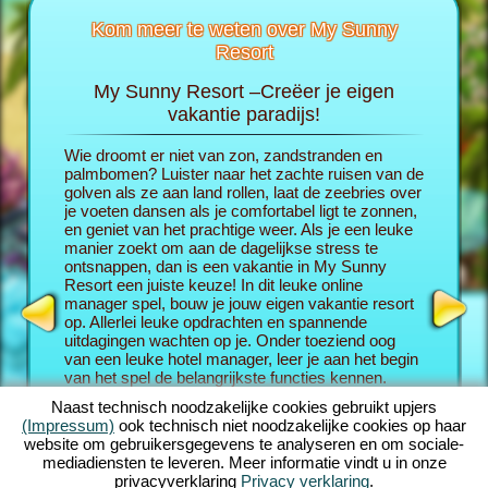
Kom meer te weten over My Sunny
Resort
My Sunny Resort –Creëer je eigen
Verwen
Resort
vakantie paradijs!
ie voor je
Wie droomt er niet van zon, zandstranden en
In de br
volgende
palmbomen? Luister naar het zachte ruisen van de
de huid 
golven als ze aan land rollen, laat de zeebries over
eigen va
je voeten dansen als je comfortabel ligt te zonnen,
bescheid
en geniet van het prachtige weer. Als je een leuke
avontuurl
PEL
manier zoekt om aan de dagelijkse stress te
gasten z
ontsnappen, dan is een vakantie in My Sunny
uitsteken
Resort een juiste keuze! In dit leuke online
Hoe geluk
manager spel, bouw je jouw eigen vakantie resort
beoordel
op. Allerlei leuke opdrachten en spannende
een verm
uitdagingen wachten op je. Onder toeziend oog
manager
van een leuke hotel manager, leer je aan het begin
twist. A
van het spel de belangrijkste functies kennen.
Resort, 
Daarna, drijf je recht af op je eigen droom vakantie.
van ques
Naast technisch noodzakelijke cookies gebruikt upjers
Bouw je unieke badplaats. Natuurlijk, heb je een
achtergro
(Impressum)
ook technisch niet noodzakelijke cookies op haar
aantal ambitieuze doelen: Je doel in dit online
het spel;
website om gebruikersgegevens te analyseren en om sociale-
manager avontuur is om zo goed mogelijk voor je
opdracht
mediadiensten te leveren. Meer informatie vindt u in onze
gasten te zorgen en uit te groeien tot een
ook kunt 
privacyverklaring
Privacy verklaring
.