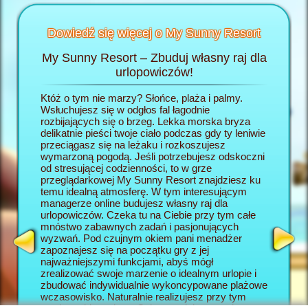
Dowiedź się więcej o My Sunny Resort
My Sunny Resort – Zbuduj własny raj dla
Rozp
Resort
urlopowiczów!
wej
Któż o tym nie marzy? Słońce, plaża i palmy.
W grze 
h
Wsłuchujesz się w odgłos fal łagodnie
wcielasz
:
rozbijających się o brzeg. Lekka morska bryza
własny r
delikatnie pieści twoje ciało podczas gdy ty leniwie
rozpoczy
AGER
przeciągasz się na leżaku i rozkoszujesz
się po j
wymarzoną pogodą. Jeśli potrzebujesz odskoczni
się w ho
od stresującej codzienności, to w grze
rozpiesz
przeglądarkowej My Sunny Resort znajdziesz ku
wszystki
temu idealną atmosferę. W tym interesującym
My Sunny
managerze online budujesz własny raj dla
dla urlo
urlopowiczów. Czeka tu na Ciebie przy tym całe
będą two
mnóstwo zabawnych zadań i pasjonujących
wczasow
wyzwań. Pod czujnym okiem pani menadżer
okazję z
zapoznajesz się na początku gry z jej
która w 
najważniejszymi funkcjami, abyś mógł
elementy
zrealizować swoje marzenie o idealnym urlopie i
online. 
zbudować indywidualnie wykoncypowane plażowe
Resort s
wczasowisko. Naturalnie realizujesz przy tym
wyzwanio