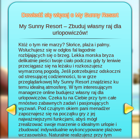
Dowiedź się więcej o My Sunny Resort
My Sunny Resort – Zbuduj własny raj dla
Rozp
Resort
urlopowiczów!
wej
Któż o tym nie marzy? Słońce, plaża i palmy.
W grze 
h
Wsłuchujesz się w odgłos fal łagodnie
wcielasz
:
rozbijających się o brzeg. Lekka morska bryza
własny r
delikatnie pieści twoje ciało podczas gdy ty leniwie
rozpoczy
AGER
przeciągasz się na leżaku i rozkoszujesz
się po j
wymarzoną pogodą. Jeśli potrzebujesz odskoczni
się w ho
od stresującej codzienności, to w grze
rozpiesz
przeglądarkowej My Sunny Resort znajdziesz ku
wszystki
temu idealną atmosferę. W tym interesującym
My Sunny
managerze online budujesz własny raj dla
dla urlo
urlopowiczów. Czeka tu na Ciebie przy tym całe
będą two
mnóstwo zabawnych zadań i pasjonujących
wczasow
wyzwań. Pod czujnym okiem pani menadżer
okazję z
zapoznajesz się na początku gry z jej
która w 
najważniejszymi funkcjami, abyś mógł
elementy
zrealizować swoje marzenie o idealnym urlopie i
online. 
zbudować indywidualnie wykoncypowane plażowe
Resort s
wczasowisko. Naturalnie realizujesz przy tym
wyzwanio