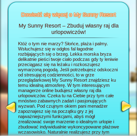
Dowiedź się więcej o My Sunny Resort
My Sunny Resort – Zbuduj własny raj dla
Rozp
Resort
urlopowiczów!
wej
Któż o tym nie marzy? Słońce, plaża i palmy.
W grze 
h
Wsłuchujesz się w odgłos fal łagodnie
wcielasz
:
rozbijających się o brzeg. Lekka morska bryza
własny r
delikatnie pieści twoje ciało podczas gdy ty leniwie
rozpoczy
AGER
przeciągasz się na leżaku i rozkoszujesz
się po j
wymarzoną pogodą. Jeśli potrzebujesz odskoczni
się w ho
od stresującej codzienności, to w grze
rozpiesz
przeglądarkowej My Sunny Resort znajdziesz ku
wszystki
temu idealną atmosferę. W tym interesującym
My Sunny
managerze online budujesz własny raj dla
dla urlo
urlopowiczów. Czeka tu na Ciebie przy tym całe
będą two
mnóstwo zabawnych zadań i pasjonujących
wczasow
wyzwań. Pod czujnym okiem pani menadżer
okazję z
zapoznajesz się na początku gry z jej
która w 
najważniejszymi funkcjami, abyś mógł
elementy
zrealizować swoje marzenie o idealnym urlopie i
online. 
zbudować indywidualnie wykoncypowane plażowe
Resort s
wczasowisko. Naturalnie realizujesz przy tym
wyzwanio