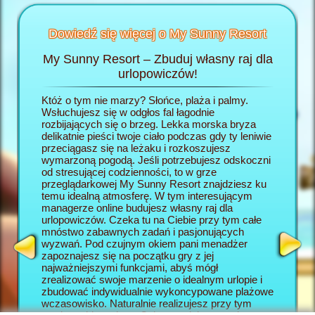
Dowiedź się więcej o My Sunny Resort
My Sunny Resort – Zbuduj własny raj dla
Rozp
Resort
urlopowiczów!
wej
Któż o tym nie marzy? Słońce, plaża i palmy.
W grze 
h
Wsłuchujesz się w odgłos fal łagodnie
wcielasz
:
rozbijających się o brzeg. Lekka morska bryza
własny r
delikatnie pieści twoje ciało podczas gdy ty leniwie
rozpoczy
AGER
przeciągasz się na leżaku i rozkoszujesz
się po j
wymarzoną pogodą. Jeśli potrzebujesz odskoczni
się w ho
od stresującej codzienności, to w grze
rozpiesz
przeglądarkowej My Sunny Resort znajdziesz ku
wszystki
temu idealną atmosferę. W tym interesującym
My Sunny
managerze online budujesz własny raj dla
dla urlo
urlopowiczów. Czeka tu na Ciebie przy tym całe
będą two
mnóstwo zabawnych zadań i pasjonujących
wczasow
wyzwań. Pod czujnym okiem pani menadżer
okazję z
zapoznajesz się na początku gry z jej
która w 
najważniejszymi funkcjami, abyś mógł
elementy
zrealizować swoje marzenie o idealnym urlopie i
online. 
zbudować indywidualnie wykoncypowane plażowe
Resort s
wczasowisko. Naturalnie realizujesz przy tym
wyzwanio