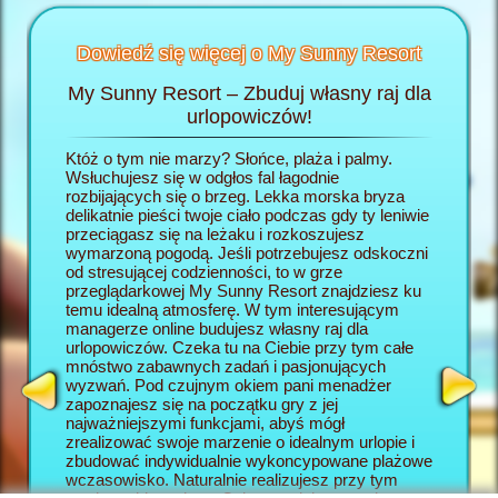
Dowiedź się więcej o My Sunny Resort
My Sunny Resort – Zbuduj własny raj dla
Rozp
Resort
urlopowiczów!
wej
Któż o tym nie marzy? Słońce, plaża i palmy.
W grze 
h
Wsłuchujesz się w odgłos fal łagodnie
wcielasz
:
rozbijających się o brzeg. Lekka morska bryza
własny r
delikatnie pieści twoje ciało podczas gdy ty leniwie
rozpoczy
AGER
przeciągasz się na leżaku i rozkoszujesz
się po j
wymarzoną pogodą. Jeśli potrzebujesz odskoczni
się w ho
od stresującej codzienności, to w grze
rozpiesz
przeglądarkowej My Sunny Resort znajdziesz ku
wszystki
temu idealną atmosferę. W tym interesującym
My Sunny
managerze online budujesz własny raj dla
dla urlo
urlopowiczów. Czeka tu na Ciebie przy tym całe
będą two
mnóstwo zabawnych zadań i pasjonujących
wczasow
wyzwań. Pod czujnym okiem pani menadżer
okazję z
zapoznajesz się na początku gry z jej
która w 
najważniejszymi funkcjami, abyś mógł
elementy
zrealizować swoje marzenie o idealnym urlopie i
online. 
zbudować indywidualnie wykoncypowane plażowe
Resort s
wczasowisko. Naturalnie realizujesz przy tym
wyzwanio