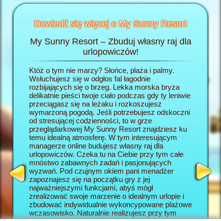
Dowiedź się więcej o My Sunny Resort
My Sunny Resort – Zbuduj własny raj dla
Rozp
Resort
urlopowiczów!
wej
Któż o tym nie marzy? Słońce, plaża i palmy.
W grze 
h
Wsłuchujesz się w odgłos fal łagodnie
wcielasz
:
rozbijających się o brzeg. Lekka morska bryza
własny r
delikatnie pieści twoje ciało podczas gdy ty leniwie
rozpoczy
AGER
przeciągasz się na leżaku i rozkoszujesz
się po j
wymarzoną pogodą. Jeśli potrzebujesz odskoczni
się w ho
od stresującej codzienności, to w grze
rozpiesz
przeglądarkowej My Sunny Resort znajdziesz ku
wszystki
temu idealną atmosferę. W tym interesującym
My Sunny
managerze online budujesz własny raj dla
dla urlo
urlopowiczów. Czeka tu na Ciebie przy tym całe
będą two
mnóstwo zabawnych zadań i pasjonujących
wczasow
wyzwań. Pod czujnym okiem pani menadżer
okazję z
zapoznajesz się na początku gry z jej
która w 
najważniejszymi funkcjami, abyś mógł
elementy
zrealizować swoje marzenie o idealnym urlopie i
online. 
zbudować indywidualnie wykoncypowane plażowe
Resort s
wczasowisko. Naturalnie realizujesz przy tym
wyzwanio