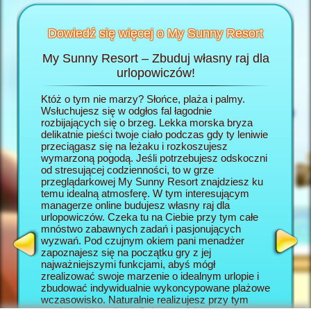
Dowiedź się więcej o My Sunny Resort
My Sunny Resort – Zbuduj własny raj dla
Rozp
Resort
urlopowiczów!
wej
Któż o tym nie marzy? Słońce, plaża i palmy.
W grze 
h
Wsłuchujesz się w odgłos fal łagodnie
wcielasz
:
rozbijających się o brzeg. Lekka morska bryza
własny r
delikatnie pieści twoje ciało podczas gdy ty leniwie
rozpoczy
AGER
przeciągasz się na leżaku i rozkoszujesz
się po j
wymarzoną pogodą. Jeśli potrzebujesz odskoczni
się w ho
od stresującej codzienności, to w grze
rozpiesz
przeglądarkowej My Sunny Resort znajdziesz ku
wszystki
temu idealną atmosferę. W tym interesującym
My Sunny
managerze online budujesz własny raj dla
dla urlo
urlopowiczów. Czeka tu na Ciebie przy tym całe
będą two
mnóstwo zabawnych zadań i pasjonujących
wczasow
wyzwań. Pod czujnym okiem pani menadżer
okazję z
zapoznajesz się na początku gry z jej
która w 
najważniejszymi funkcjami, abyś mógł
elementy
zrealizować swoje marzenie o idealnym urlopie i
online. 
zbudować indywidualnie wykoncypowane plażowe
Resort s
wczasowisko. Naturalnie realizujesz przy tym
wyzwanio