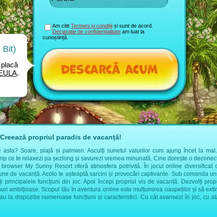
Am citit
Termeni și condiții
și sunt de acord.
Declaratie de confidentialitate
am luat la
cunoștință.
Bit)
placă
EULA
.
Creează propriul paradis de vacanță!
sta? Soare, plajă și palmieri. Asculți sunetul valurilor cum ajung încet la mal. 
imp ce te relaxezi pa șezlong și savurezi vremea minunată. Cine dorește o deconect
l browser My Sunny Resort oferă atmosfera potrivită. În jocul online diversificat 
țiune de vacanță. Acolo te așteaptă sarcini și provocări captivante. Sub comanda 
ți principalele funcțiuni din joc. Apoi începi propriul vis de vacanță. Dezvolți prop
nuri ambițioase. Scopul tău în aventura online este mulțumirea oaspeților și să extin
stau la dispoziție numeroase funcțiuni și caracteristici. Cu cât avansezi în joc, cu a