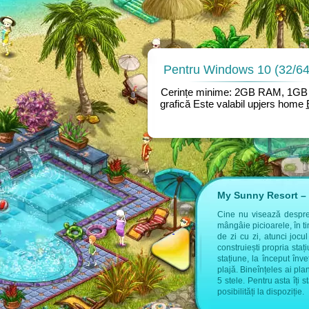
Pentru Windows 10 (32/64 
Cerințe minime: 2GB RAM, 1GB 
grafică Este valabil upjers home
My Sunny Resort – 
 găsești informații suplimentare:
Cine nu visează despre a
mângâie picioarele, în t
tel de la upjers
de zi cu zi, atunci jocu
construiești propria sta
stațiune, la început înve
plajă. Bineînțeles ai pla
5 stele. Pentru asta îți 
posibilități la dispoziție.