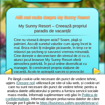
Află mai multe despre My Sunny Resort
My Sunny Resort – Creează propriul
Răsf
 Resort
paradis de vacanță!
e vacanță
Cine nu visează despre asta? Soare, plajă și
În jocul
ti
palmieri. Asculți sunetul valurilor cum ajung încet la
unui mana
mal. Briza mării îți mângâie picioarele, în timp ce te
stațiune 
relaxezi pa șezlong și savurezi vremea minunată.
te dezvol
TEL
Cine dorește o deconectare din stresul de zi cu zi,
satisfaci
NUMIT
atunci jocul browser My Sunny Resort oferă
renume d
JERS
atmosfera potrivită. În jocul online diversificat cu
Aici cont
manager, îți construiești propria stațiune de
de servic
vacanță. Acolo te așteaptă sarcini și provocări
stațiune
captivante. Sub comanda unui manager de
joc brows
Pe lângă cookie-urile necesare din punct de vedere tehnic,
stațiune, la început înveți principalele funcțiuni din
plajă și
upjers
(Despre noi)
utilizează pe site-ul său web, și cookie-uri
joc. Apoi începi propriul vis de vacanță. Dezvolți
online în
care nu sunt necesare din punct de vedere tehnic pentru a
propria stațiune de plajă. Bineînțeles ai planuri
numeroas
analiza datele utilizatorului și pentru a furniza servicii sociale
ambițioase. Scopul tău în aventura online este
Sarcinile
mass-media. Informații suplimentare veți găsi în
Politica de
mulțumirea oaspeților și să extinzi stațiunea la 5
complexe
confidențialitate
. Informații despre prelucrarea datelor de către
stele. Pentru asta îți stau la dispoziție numeroase
le poți c
Google pot fi găsite la
https://business.safety.google/privacy/
.
funcțiuni și caracteristici. Cu cât avansezi în joc,
grozav es