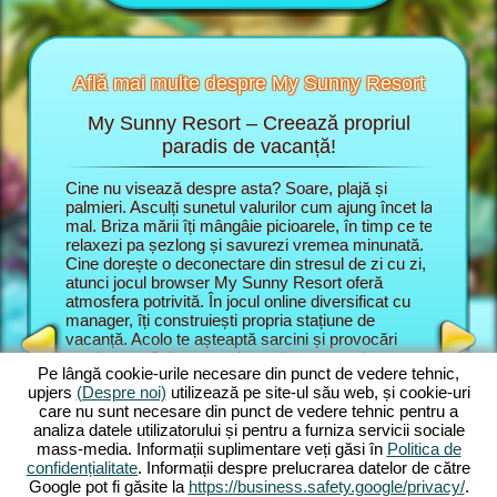
Află mai multe despre My Sunny Resort
My Sunny Resort – Creează propriul
Răsf
 Resort
paradis de vacanță!
e vacanță
Cine nu visează despre asta? Soare, plajă și
În jocul
ti
palmieri. Asculți sunetul valurilor cum ajung încet la
unui mana
mal. Briza mării îți mângâie picioarele, în timp ce te
stațiune 
relaxezi pa șezlong și savurezi vremea minunată.
te dezvol
TEL
Cine dorește o deconectare din stresul de zi cu zi,
satisfaci
NUMIT
atunci jocul browser My Sunny Resort oferă
renume d
JERS
atmosfera potrivită. În jocul online diversificat cu
Aici cont
manager, îți construiești propria stațiune de
de servic
vacanță. Acolo te așteaptă sarcini și provocări
stațiune
captivante. Sub comanda unui manager de
joc brows
Pe lângă cookie-urile necesare din punct de vedere tehnic,
stațiune, la început înveți principalele funcțiuni din
plajă și
upjers
(Despre noi)
utilizează pe site-ul său web, și cookie-uri
joc. Apoi începi propriul vis de vacanță. Dezvolți
online în
care nu sunt necesare din punct de vedere tehnic pentru a
propria stațiune de plajă. Bineînțeles ai planuri
numeroas
analiza datele utilizatorului și pentru a furniza servicii sociale
ambițioase. Scopul tău în aventura online este
Sarcinile
mass-media. Informații suplimentare veți găsi în
Politica de
mulțumirea oaspeților și să extinzi stațiunea la 5
complexe
confidențialitate
. Informații despre prelucrarea datelor de către
stele. Pentru asta îți stau la dispoziție numeroase
le poți c
Google pot fi găsite la
https://business.safety.google/privacy/
.
funcțiuni și caracteristici. Cu cât avansezi în joc,
grozav es