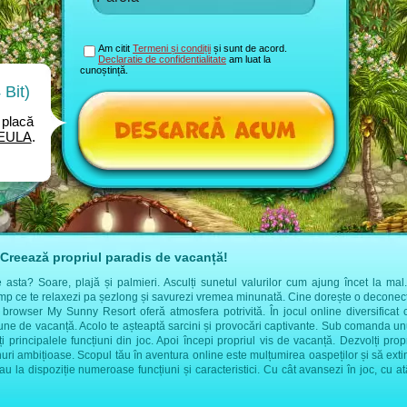
Am citit
Termeni și condiții
și sunt de acord.
Declaratie de confidentialitate
am luat la
cunoștință.
Bit)
placă
EULA
.
Creează propriul paradis de vacanță!
sta? Soare, plajă și palmieri. Asculți sunetul valurilor cum ajung încet la mal. 
imp ce te relaxezi pa șezlong și savurezi vremea minunată. Cine dorește o deconect
l browser My Sunny Resort oferă atmosfera potrivită. În jocul online diversificat 
țiune de vacanță. Acolo te așteaptă sarcini și provocări captivante. Sub comanda 
ți principalele funcțiuni din joc. Apoi începi propriul vis de vacanță. Dezvolți prop
nuri ambițioase. Scopul tău în aventura online este mulțumirea oaspeților și să extin
stau la dispoziție numeroase funcțiuni și caracteristici. Cu cât avansezi în joc, cu a