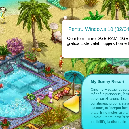
Pentru Windows 10 (32/64 
Cerințe minime: 2GB RAM, 1GB 
grafică Este valabil upjers home
My Sunny Resort – 
 găsești informații suplimentare:
Cine nu visează despre a
mângâie picioarele, în t
tel de la upjers
de zi cu zi, atunci jocu
construiești propria sta
stațiune, la început înve
plajă. Bineînțeles ai pla
5 stele. Pentru asta îți 
posibilități la dispoziție.