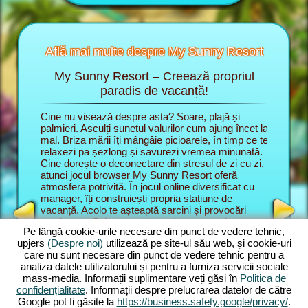
Află mai multe despre My Sunny Resort
My Sunny Resort – Creează propriul
Răsf
 Resort
paradis de vacanță!
e vacanță
Cine nu visează despre asta? Soare, plajă și
În jocul
ti
palmieri. Asculți sunetul valurilor cum ajung încet la
unui mana
mal. Briza mării îți mângâie picioarele, în timp ce te
stațiune 
relaxezi pa șezlong și savurezi vremea minunată.
te dezvol
TEL
Cine dorește o deconectare din stresul de zi cu zi,
satisfaci
NUMIT
atunci jocul browser My Sunny Resort oferă
renume d
JERS
atmosfera potrivită. În jocul online diversificat cu
Aici cont
manager, îți construiești propria stațiune de
de servic
vacanță. Acolo te așteaptă sarcini și provocări
stațiune
captivante. Sub comanda unui manager de
joc brows
Pe lângă cookie-urile necesare din punct de vedere tehnic,
stațiune, la început înveți principalele funcțiuni din
plajă și
upjers
(Despre noi)
utilizează pe site-ul său web, și cookie-uri
joc. Apoi începi propriul vis de vacanță. Dezvolți
online în
care nu sunt necesare din punct de vedere tehnic pentru a
propria stațiune de plajă. Bineînțeles ai planuri
numeroas
analiza datele utilizatorului și pentru a furniza servicii sociale
ambițioase. Scopul tău în aventura online este
Sarcinile
mass-media. Informații suplimentare veți găsi în
Politica de
mulțumirea oaspeților și să extinzi stațiunea la 5
complexe
confidențialitate
. Informații despre prelucrarea datelor de către
stele. Pentru asta îți stau la dispoziție numeroase
le poți c
Google pot fi găsite la
https://business.safety.google/privacy/
.
funcțiuni și caracteristici. Cu cât avansezi în joc,
grozav es