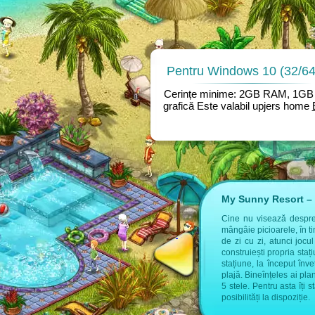
Pentru Windows 10 (32/64 
Cerințe minime: 2GB RAM, 1GB 
grafică Este valabil upjers home
My Sunny Resort – 
 găsești informații suplimentare:
Cine nu visează despre a
mângâie picioarele, în t
tel de la upjers
de zi cu zi, atunci jocu
construiești propria sta
stațiune, la început înve
plajă. Bineînțeles ai pla
5 stele. Pentru asta îți 
posibilități la dispoziție.