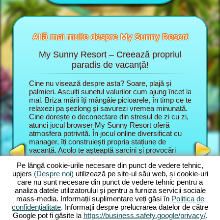
Află mai multe despre My Sunny Resort
My Sunny Resort – Creează propriul
Răsf
 Resort
paradis de vacanță!
e vacanță
Cine nu visează despre asta? Soare, plajă și
În jocul
ti
palmieri. Asculți sunetul valurilor cum ajung încet la
unui mana
mal. Briza mării îți mângâie picioarele, în timp ce te
stațiune 
relaxezi pa șezlong și savurezi vremea minunată.
te dezvol
TEL
Cine dorește o deconectare din stresul de zi cu zi,
satisfaci
NUMIT
atunci jocul browser My Sunny Resort oferă
renume d
JERS
atmosfera potrivită. În jocul online diversificat cu
Aici cont
manager, îți construiești propria stațiune de
de servic
vacanță. Acolo te așteaptă sarcini și provocări
stațiune
captivante. Sub comanda unui manager de
joc brows
Pe lângă cookie-urile necesare din punct de vedere tehnic,
stațiune, la început înveți principalele funcțiuni din
plajă și
upjers
(Despre noi)
utilizează pe site-ul său web, și cookie-uri
joc. Apoi începi propriul vis de vacanță. Dezvolți
online în
care nu sunt necesare din punct de vedere tehnic pentru a
propria stațiune de plajă. Bineînțeles ai planuri
numeroas
analiza datele utilizatorului și pentru a furniza servicii sociale
ambițioase. Scopul tău în aventura online este
Sarcinile
mass-media. Informații suplimentare veți găsi în
Politica de
mulțumirea oaspeților și să extinzi stațiunea la 5
complexe
confidențialitate
. Informații despre prelucrarea datelor de către
stele. Pentru asta îți stau la dispoziție numeroase
le poți c
Google pot fi găsite la
https://business.safety.google/privacy/
.
funcțiuni și caracteristici. Cu cât avansezi în joc,
grozav es