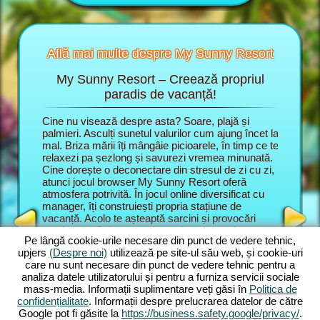
Află mai multe despre My Sunny Resort
My Sunny Resort – Creează propriul
Răsf
 Resort
paradis de vacanță!
e vacanță
Cine nu visează despre asta? Soare, plajă și
În jocul
ti
palmieri. Asculți sunetul valurilor cum ajung încet la
unui mana
mal. Briza mării îți mângâie picioarele, în timp ce te
stațiune 
relaxezi pa șezlong și savurezi vremea minunată.
te dezvol
TEL
Cine dorește o deconectare din stresul de zi cu zi,
satisfaci
NUMIT
atunci jocul browser My Sunny Resort oferă
renume d
JERS
atmosfera potrivită. În jocul online diversificat cu
Aici cont
manager, îți construiești propria stațiune de
de servic
vacanță. Acolo te așteaptă sarcini și provocări
stațiune
captivante. Sub comanda unui manager de
joc brows
Pe lângă cookie-urile necesare din punct de vedere tehnic,
stațiune, la început înveți principalele funcțiuni din
plajă și
upjers
(Despre noi)
utilizează pe site-ul său web, și cookie-uri
joc. Apoi începi propriul vis de vacanță. Dezvolți
online în
care nu sunt necesare din punct de vedere tehnic pentru a
propria stațiune de plajă. Bineînțeles ai planuri
numeroas
analiza datele utilizatorului și pentru a furniza servicii sociale
ambițioase. Scopul tău în aventura online este
Sarcinile
mass-media. Informații suplimentare veți găsi în
Politica de
mulțumirea oaspeților și să extinzi stațiunea la 5
complexe
confidențialitate
. Informații despre prelucrarea datelor de către
stele. Pentru asta îți stau la dispoziție numeroase
le poți c
Google pot fi găsite la
https://business.safety.google/privacy/
.
funcțiuni și caracteristici. Cu cât avansezi în joc,
grozav es