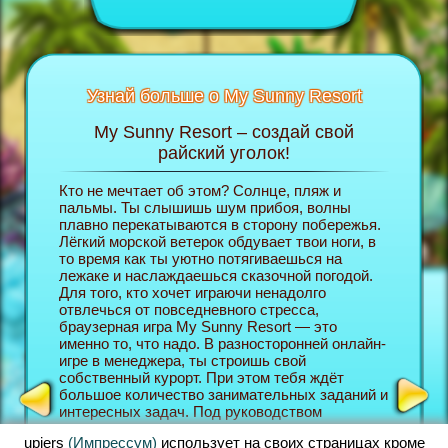
Узнай больше о My Sunny Resort
My Sunny Resort – создай свой
П
б игре
райский уголок!
Кто не мечтает об этом? Солнце, пляж и
В брауз
ельной
пальмы. Ты слышишь шум прибоя, волны
на себя
ицах ты
плавно перекатываются в сторону побережья.
собстве
Лёгкий морской ветерок обдувает твои ноги, в
и в про
то время как ты уютно потягиваешься на
вершине
НТ
лежаке и наслаждаешься сказочной погодой.
хочешь 
Для того, кто хочет играючи ненадолго
сервис,
отвлечься от повседневного стресса,
имел вы
браузерная игра My Sunny Resort — это
уголока
именно то, что надо. В разносторонней онлайн-
посетит
игре в менеджера, ты строишь свой
лучше и
собственный курорт. При этом тебя ждёт
Resort 
большое количество занимательных заданий и
браузер
интересных задач. Под руководством
форме в
менеджера отеля ты ознакомишься в начале
игр, так
upjers
(Импрессум)
использует на своих страницах кроме
игры с самыми важными функциями. После
олайн-м