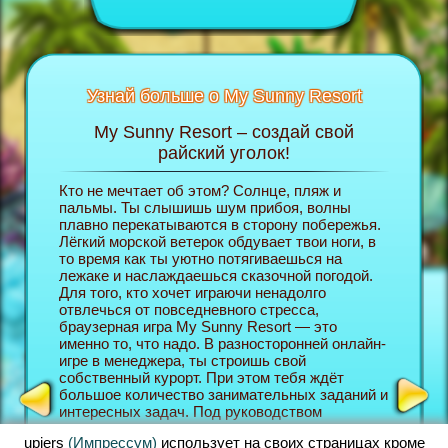
Узнай больше о My Sunny Resort
My Sunny Resort – создай свой
П
б игре
райский уголок!
Кто не мечтает об этом? Солнце, пляж и
В брауз
ельной
пальмы. Ты слышишь шум прибоя, волны
на себя
ицах ты
плавно перекатываются в сторону побережья.
собстве
Лёгкий морской ветерок обдувает твои ноги, в
и в про
то время как ты уютно потягиваешься на
вершине
НТ
лежаке и наслаждаешься сказочной погодой.
хочешь 
Для того, кто хочет играючи ненадолго
сервис,
отвлечься от повседневного стресса,
имел вы
браузерная игра My Sunny Resort — это
уголока
именно то, что надо. В разносторонней онлайн-
посетит
игре в менеджера, ты строишь свой
лучше и
собственный курорт. При этом тебя ждёт
Resort 
большое количество занимательных заданий и
браузер
интересных задач. Под руководством
форме в
менеджера отеля ты ознакомишься в начале
игр, так
upjers
(Импрессум)
использует на своих страницах кроме
игры с самыми важными функциями. После
олайн-м