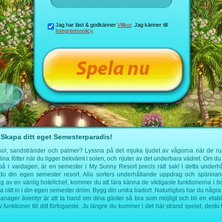
Jag har läst & godkänner
Villkor
. Jag känner till
Integritetspolicy
.
Skapa ditt eget Semesterparadis!
l, sandstränder och palmer? Lyssna på det mjuka ljudet av vågorna när de rulla
a fötter när du ligger bekvämt i solen, och njuter av det underbara vädret. Om du vi
n på i vardagen, är en semester i My Sunny Resort precis rätt sak! I detta underh
du din egen semester resort. Alla sorters underhållande uppdrag och spänna
g av en vänlig hotellchef, kommer du att lära känna de viktigaste funktionerna i bö
a rätt in i din egen semester dröm. Bygg din unika badort. Naturligtvis har du några
manager äventyr är att ta hand om dina gäster så bra som möjligt och bli en etabl
funktioner till ditt förfogande. Ju längre du kommer i det här strand spelet, desto 