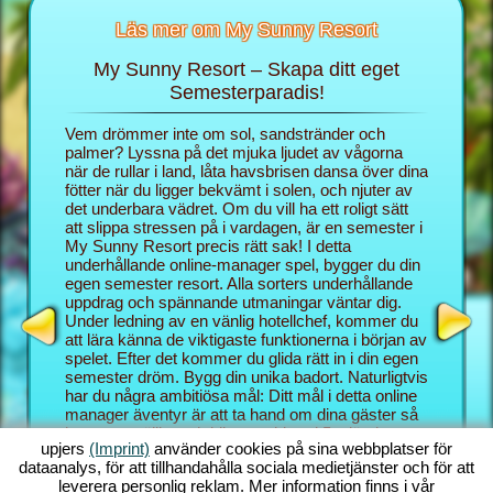
Läs mer om My Sunny Resort
My Sunny Resort – Skapa ditt eget
Skä
rt
Semesterparadis!
 för din
Vem drömmer inte om sol, sandstränder och
I webblä
 sidor:
palmer? Lyssna på det mjuka ljudet av vågorna
rollen s
när de rullar i land, låta havsbrisen dansa över dina
semester
fötter när du ligger bekvämt i solen, och njuter av
blygsam 
det underbara vädret. Om du vill ha ett roligt sätt
hotellspe
att slippa stressen på i vardagen, är en semester i
skämma b
My Sunny Resort precis rätt sak! I detta
Resort et
underhållande online-manager spel, bygger du din
semester
egen semester resort. Alla sorters underhållande
bättre k
uppdrag och spännande utmaningar väntar dig.
Med My S
Under ledning av en vänlig hotellchef, kommer du
underhål
att lära känna de viktigaste funktionerna i början av
och mana
spelet. Efter det kommer du glida rätt in i din egen
kombinat
semester dröm. Bygg din unika badort. Naturligtvis
Sunny Re
har du några ambitiösa mål: Ditt mål i detta online
utmaning
manager äventyr är att ta hand om dina gäster så
behärska
bra som möjligt och bli en etablerad 5 stjärnig
bakgrund
upjers
(Imprint)
använder cookies på sina webbplatser för
resort. Du har massor av funktioner till ditt
vanligen
dataanalys, för att tillhandahålla sociala medietjänster och för att
förfogande. Ju längre du kommer i det här strand
som du o
leverera personlig reklam. Mer information finns i vår
spelet, desto fler möjligheter får du!
manager s