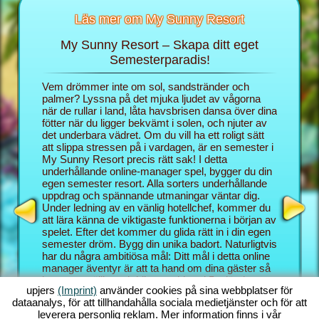
Läs mer om My Sunny Resort
My Sunny Resort – Skapa ditt eget
Skä
rt
Semesterparadis!
 för din
Vem drömmer inte om sol, sandstränder och
I webblä
 sidor:
palmer? Lyssna på det mjuka ljudet av vågorna
rollen s
när de rullar i land, låta havsbrisen dansa över dina
semester
fötter när du ligger bekvämt i solen, och njuter av
blygsam 
det underbara vädret. Om du vill ha ett roligt sätt
hotellspe
att slippa stressen på i vardagen, är en semester i
skämma b
My Sunny Resort precis rätt sak! I detta
Resort et
underhållande online-manager spel, bygger du din
semester
egen semester resort. Alla sorters underhållande
bättre k
uppdrag och spännande utmaningar väntar dig.
Med My S
Under ledning av en vänlig hotellchef, kommer du
underhål
att lära känna de viktigaste funktionerna i början av
och mana
spelet. Efter det kommer du glida rätt in i din egen
kombinat
semester dröm. Bygg din unika badort. Naturligtvis
Sunny Re
har du några ambitiösa mål: Ditt mål i detta online
utmaning
manager äventyr är att ta hand om dina gäster så
behärska
bra som möjligt och bli en etablerad 5 stjärnig
bakgrund
upjers
(Imprint)
använder cookies på sina webbplatser för
resort. Du har massor av funktioner till ditt
vanligen
dataanalys, för att tillhandahålla sociala medietjänster och för att
förfogande. Ju längre du kommer i det här strand
som du o
leverera personlig reklam. Mer information finns i vår
spelet, desto fler möjligheter får du!
manager s