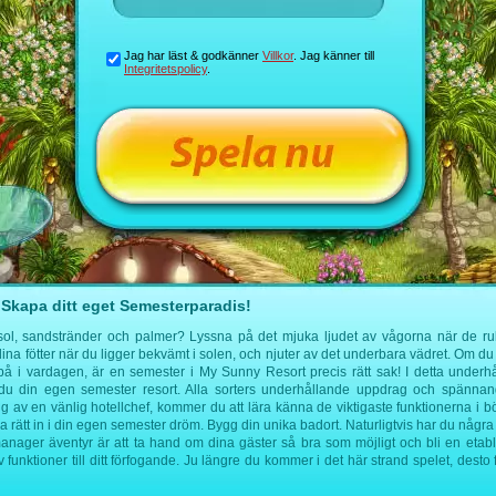
Jag har läst & godkänner
Villkor
. Jag känner till
Integritetspolicy
.
Skapa ditt eget Semesterparadis!
l, sandstränder och palmer? Lyssna på det mjuka ljudet av vågorna när de rulla
a fötter när du ligger bekvämt i solen, och njuter av det underbara vädret. Om du vi
n på i vardagen, är en semester i My Sunny Resort precis rätt sak! I detta underh
du din egen semester resort. Alla sorters underhållande uppdrag och spänna
g av en vänlig hotellchef, kommer du att lära känna de viktigaste funktionerna i bö
a rätt in i din egen semester dröm. Bygg din unika badort. Naturligtvis har du några
manager äventyr är att ta hand om dina gäster så bra som möjligt och bli en etabl
funktioner till ditt förfogande. Ju längre du kommer i det här strand spelet, desto 