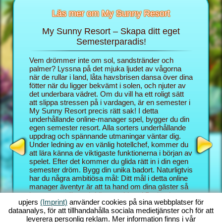
Läs mer om My Sunny Resort
My Sunny Resort – Skapa ditt eget
Skä
rt
Semesterparadis!
 för din
Vem drömmer inte om sol, sandstränder och
I webblä
 sidor:
palmer? Lyssna på det mjuka ljudet av vågorna
rollen s
när de rullar i land, låta havsbrisen dansa över dina
semester
fötter när du ligger bekvämt i solen, och njuter av
blygsam 
det underbara vädret. Om du vill ha ett roligt sätt
hotellspe
att slippa stressen på i vardagen, är en semester i
skämma b
My Sunny Resort precis rätt sak! I detta
Resort et
underhållande online-manager spel, bygger du din
semester
egen semester resort. Alla sorters underhållande
bättre k
uppdrag och spännande utmaningar väntar dig.
Med My S
Under ledning av en vänlig hotellchef, kommer du
underhål
att lära känna de viktigaste funktionerna i början av
och mana
spelet. Efter det kommer du glida rätt in i din egen
kombinat
semester dröm. Bygg din unika badort. Naturligtvis
Sunny Re
har du några ambitiösa mål: Ditt mål i detta online
utmaning
manager äventyr är att ta hand om dina gäster så
behärska
bra som möjligt och bli en etablerad 5 stjärnig
bakgrund
upjers
(Imprint)
använder cookies på sina webbplatser för
resort. Du har massor av funktioner till ditt
vanligen
dataanalys, för att tillhandahålla sociala medietjänster och för att
förfogande. Ju längre du kommer i det här strand
som du o
leverera personlig reklam. Mer information finns i vår
spelet, desto fler möjligheter får du!
manager s