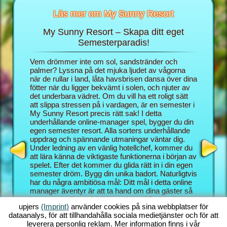
Läs mer om My Sunny Resort
My Sunny Resort – Skapa ditt eget
Skä
rt
Semesterparadis!
 för din
Vem drömmer inte om sol, sandstränder och
I webblä
 sidor:
palmer? Lyssna på det mjuka ljudet av vågorna
rollen s
när de rullar i land, låta havsbrisen dansa över dina
semester
fötter när du ligger bekvämt i solen, och njuter av
blygsam 
det underbara vädret. Om du vill ha ett roligt sätt
hotellspe
att slippa stressen på i vardagen, är en semester i
skämma b
My Sunny Resort precis rätt sak! I detta
Resort et
underhållande online-manager spel, bygger du din
semester
egen semester resort. Alla sorters underhållande
bättre k
uppdrag och spännande utmaningar väntar dig.
Med My S
Under ledning av en vänlig hotellchef, kommer du
underhål
att lära känna de viktigaste funktionerna i början av
och mana
spelet. Efter det kommer du glida rätt in i din egen
kombinat
semester dröm. Bygg din unika badort. Naturligtvis
Sunny Re
har du några ambitiösa mål: Ditt mål i detta online
utmaning
manager äventyr är att ta hand om dina gäster så
behärska
bra som möjligt och bli en etablerad 5 stjärnig
bakgrund
upjers
(Imprint)
använder cookies på sina webbplatser för
resort. Du har massor av funktioner till ditt
vanligen
dataanalys, för att tillhandahålla sociala medietjänster och för att
förfogande. Ju längre du kommer i det här strand
som du o
leverera personlig reklam. Mer information finns i vår
spelet, desto fler möjligheter får du!
manager s