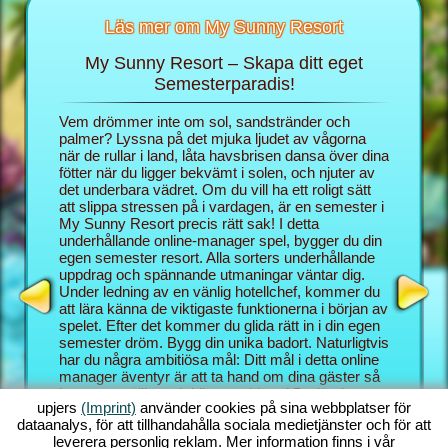
Läs mer om My Sunny Resort
My Sunny Resort – Skapa ditt eget
Skä
rt
Semesterparadis!
 för din
Vem drömmer inte om sol, sandstränder och
I webblä
 sidor:
palmer? Lyssna på det mjuka ljudet av vågorna
rollen s
när de rullar i land, låta havsbrisen dansa över dina
semester
fötter när du ligger bekvämt i solen, och njuter av
blygsam 
det underbara vädret. Om du vill ha ett roligt sätt
hotellspe
att slippa stressen på i vardagen, är en semester i
skämma b
My Sunny Resort precis rätt sak! I detta
Resort et
underhållande online-manager spel, bygger du din
semester
egen semester resort. Alla sorters underhållande
bättre k
uppdrag och spännande utmaningar väntar dig.
Med My S
Under ledning av en vänlig hotellchef, kommer du
underhål
att lära känna de viktigaste funktionerna i början av
och mana
spelet. Efter det kommer du glida rätt in i din egen
kombinat
semester dröm. Bygg din unika badort. Naturligtvis
Sunny Re
har du några ambitiösa mål: Ditt mål i detta online
utmaning
manager äventyr är att ta hand om dina gäster så
behärska
bra som möjligt och bli en etablerad 5 stjärnig
bakgrund
upjers
(Imprint)
använder cookies på sina webbplatser för
resort. Du har massor av funktioner till ditt
vanligen
dataanalys, för att tillhandahålla sociala medietjänster och för att
förfogande. Ju längre du kommer i det här strand
som du o
leverera personlig reklam. Mer information finns i vår
spelet, desto fler möjligheter får du!
manager s