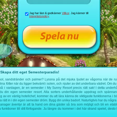
Jag har läst & godkänner
Villkor
. Jag känner till
Integritetspolicy
.
Skapa ditt eget Semesterparadis!
l, sandstränder och palmer? Lyssna på det mjuka ljudet av vågorna när de rulla
a fötter när du ligger bekvämt i solen, och njuter av det underbara vädret. Om du vi
n på i vardagen, är en semester i My Sunny Resort precis rätt sak! I detta underh
du din egen semester resort. Alla sorters underhållande uppdrag och spänna
g av en vänlig hotellchef, kommer du att lära känna de viktigaste funktionerna i bö
a rätt in i din egen semester dröm. Bygg din unika badort. Naturligtvis har du några
manager äventyr är att ta hand om dina gäster så bra som möjligt och bli en etabl
funktioner till ditt förfogande. Ju längre du kommer i det här strand spelet, desto 