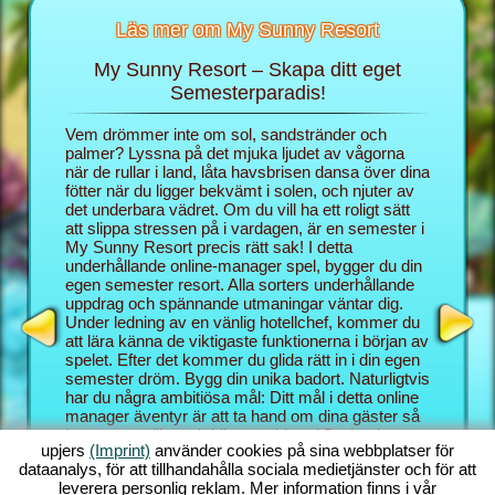
Läs mer om My Sunny Resort
My Sunny Resort – Skapa ditt eget
Skä
rt
Semesterparadis!
 för din
Vem drömmer inte om sol, sandstränder och
I webblä
 sidor:
palmer? Lyssna på det mjuka ljudet av vågorna
rollen s
när de rullar i land, låta havsbrisen dansa över dina
semester
fötter när du ligger bekvämt i solen, och njuter av
blygsam 
det underbara vädret. Om du vill ha ett roligt sätt
hotellspe
att slippa stressen på i vardagen, är en semester i
skämma b
My Sunny Resort precis rätt sak! I detta
Resort et
underhållande online-manager spel, bygger du din
semester
egen semester resort. Alla sorters underhållande
bättre k
uppdrag och spännande utmaningar väntar dig.
Med My S
Under ledning av en vänlig hotellchef, kommer du
underhål
att lära känna de viktigaste funktionerna i början av
och mana
spelet. Efter det kommer du glida rätt in i din egen
kombinat
semester dröm. Bygg din unika badort. Naturligtvis
Sunny Re
har du några ambitiösa mål: Ditt mål i detta online
utmaning
manager äventyr är att ta hand om dina gäster så
behärska
bra som möjligt och bli en etablerad 5 stjärnig
bakgrund
upjers
(Imprint)
använder cookies på sina webbplatser för
resort. Du har massor av funktioner till ditt
vanligen
dataanalys, för att tillhandahålla sociala medietjänster och för att
förfogande. Ju längre du kommer i det här strand
som du o
leverera personlig reklam. Mer information finns i vår
spelet, desto fler möjligheter får du!
manager s