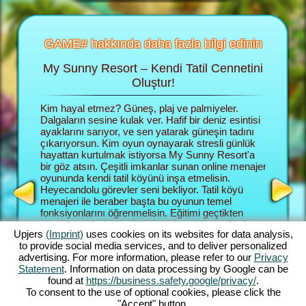
GAME# hakkında daha fazla bilgi edinin
My Sunny Resort – Kendi Tatil Cennetini
Tati
 fazla
Oluştur!
un
Kim hayal etmez? Güneş, plaj ve palmiyeler.
Tarayacı
 fazla
Dalgaların sesine kulak ver. Hafif bir deniz esintisi
menajer r
 ek bilgi
ayaklarını sarıyor, ve sen yatarak güneşin tadını
kurmalısı
çıkarıyorsun. Kim oyun oynayarak stresli günlük
gide büyü
hayattan kurtulmak istiyorsa My Sunny Resort'a
ağırlamal
NAJER
bir göz atsın. Çeşitli imkanlar sunan online menajer
Müşteril
YUNU
oyununda kendi tatil köyünü inşa etmelisin.
o kadar i
Heyecandolu görevler seni bekliyor. Tatil köyü
Sunny Re
menajeri ile beraber başta bu oyunun temel
keşfede
fonksiyonlarını öğrenmelisin. Eğitimi geçtikten
hemde pla
sonra hayalindeki tatil köyünü kurabilirsin. Plajlı tatil
menajeri 
Upjers
(Imprint)
uses cookies on its websites for data analysis,
köyü sana ait olacaktır. Büyük planlara sahipsin.
Bu görev
to provide social media services, and to deliver personalized
En büyük hedefin müşterilerine bir daha
ortaya k
advertising. For more information, please refer to our
Privacy
unutamayacakları bir tatil yaşatabilmek ve tatil
görevler
Statement
. Information on data processing by Google can be
köyünün sınıflandırmasını 5 yıldıza çıkarmak.
zeminini 
found at
https://business.safety.google/privacy/
.
Hedefe ulaşmak için çeşitli imkanlar ve
ve hangi
To consent to the use of optional cookies, please click the
fonksiyonlar sana yardımcı olacak. Oyunda ne
kendin k
"Accept" button.
kadar ilerlersen, imkanlarda o kadar artacaktır.
fonksiyon