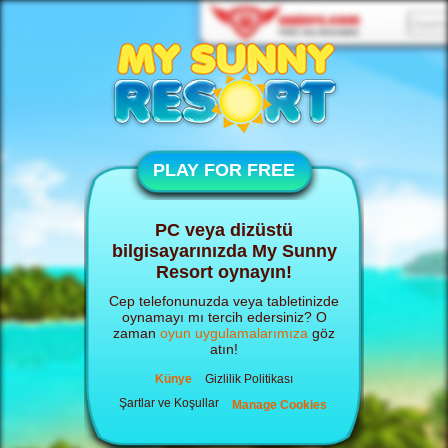
PLAY FOR FREE
PC veya dizüstü
bilgisayarınızda My Sunny
Resort oynayın!
Cep telefonunuzda veya tabletinizde
oynamayı mı tercih edersiniz? O
zaman
oyun uygulamalarımıza
göz
atın!
Künye
Gizlilik Politikası
Şartlar ve Koşullar
Manage Cookies