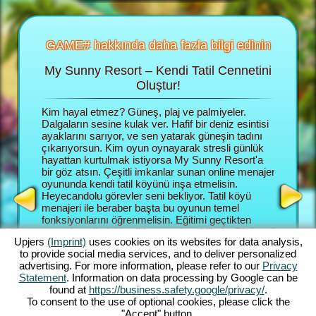
GAME# hakkında daha fazla bilgi edinin
My Sunny Resort – Kendi Tatil Cennetini
Tati
 fazla
Oluştur!
un
Kim hayal etmez? Güneş, plaj ve palmiyeler.
Tarayacı
 fazla
Dalgaların sesine kulak ver. Hafif bir deniz esintisi
menajer r
 ek bilgi
ayaklarını sarıyor, ve sen yatarak güneşin tadını
kurmalısı
çıkarıyorsun. Kim oyun oynayarak stresli günlük
gide büyü
hayattan kurtulmak istiyorsa My Sunny Resort'a
ağırlamal
NAJER
bir göz atsın. Çeşitli imkanlar sunan online menajer
Müşteril
YUNU
oyununda kendi tatil köyünü inşa etmelisin.
o kadar i
Heyecandolu görevler seni bekliyor. Tatil köyü
Sunny Re
menajeri ile beraber başta bu oyunun temel
keşfede
fonksiyonlarını öğrenmelisin. Eğitimi geçtikten
hemde pla
sonra hayalindeki tatil köyünü kurabilirsin. Plajlı tatil
menajeri 
Upjers
(Imprint)
uses cookies on its websites for data analysis,
köyü sana ait olacaktır. Büyük planlara sahipsin.
Bu görev
to provide social media services, and to deliver personalized
En büyük hedefin müşterilerine bir daha
ortaya k
advertising. For more information, please refer to our
Privacy
unutamayacakları bir tatil yaşatabilmek ve tatil
görevler
Statement
. Information on data processing by Google can be
köyünün sınıflandırmasını 5 yıldıza çıkarmak.
zeminini 
found at
https://business.safety.google/privacy/
.
Hedefe ulaşmak için çeşitli imkanlar ve
ve hangi
To consent to the use of optional cookies, please click the
fonksiyonlar sana yardımcı olacak. Oyunda ne
kendin k
"Accept" button.
kadar ilerlersen, imkanlarda o kadar artacaktır.
fonksiyon