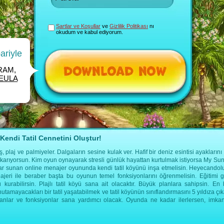
Şartlar ve Koşullar
ve
Gizlilik Politikası
nı
okudum ve kabul ediyorum.
ariyle
 RAM,
EULA
endi Tatil Cennetini Oluştur!
plaj ve palmiyeler. Dalgaların sesine kulak ver. Hafif bir deniz esintisi ayaklarını 
ıkarıyorsun. Kim oyun oynayarak stresli günlük hayattan kurtulmak istiyorsa My Sun
nlar sunan online menajer oyununda kendi tatil köyünü inşa etmelisin. Heyecandol
najeri ile beraber başta bu oyunun temel fonksiyonlarını öğrenmelisin. Eğitimi 
ü kurabilirsin. Plajlı tatil köyü sana ait olacaktır. Büyük planlara sahipsin. E
nutamayacakları bir tatil yaşatabilmek ve tatil köyünün sınıflandırmasını 5 yıldıza ç
mkanlar ve fonksiyonlar sana yardımcı olacak. Oyunda ne kadar ilerlersen, imka