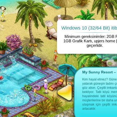
Windows 10 (32/64 Bit) itib
Minimum gereksinimler: 2GB
1GB Grafik Kartı, upjers home
geçerlidir.
My Sunny Resort – K
da ek bilgi bulabilirsin:
Kim hayal etmez? Güneş, 
yatarak güneşin tadını ç
göz atsın. Çeşitli imka
bekliyor. Tatil köyü me
hayalindeki tatil köyün
müşterilerine bir daha u
ulaşmak için çeşitli i
artacaktır.