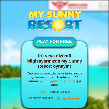
PLAY FOR FREE
PC veya dizüstü
bilgisayarınızda My Sunny
Resort oynayın!
Cep telefonunuzda veya tabletinizde
oynamayı mı tercih edersiniz? O
zaman
oyun uygulamalarımıza
göz
atın!
Künye
Gizlilik Politikası
Şartlar ve Koşullar
Manage Cookies