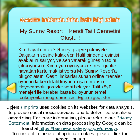
GAME# hakkında daha fazla bilgi edinin
My Sunny Resort – Kendi Tatil Cennetini
Tati
 fazla
Oluştur!
un
Kim hayal etmez? Güneş, plaj ve palmiyeler.
Tarayacı
 fazla
Dalgaların sesine kulak ver. Hafif bir deniz esintisi
menajer r
 ek bilgi
ayaklarını sarıyor, ve sen yatarak güneşin tadını
kurmalısı
çıkarıyorsun. Kim oyun oynayarak stresli günlük
gide büyü
hayattan kurtulmak istiyorsa My Sunny Resort'a
ağırlamal
NAJER
bir göz atsın. Çeşitli imkanlar sunan online menajer
Müşteril
YUNU
oyununda kendi tatil köyünü inşa etmelisin.
o kadar i
Heyecandolu görevler seni bekliyor. Tatil köyü
Sunny Re
menajeri ile beraber başta bu oyunun temel
keşfede
fonksiyonlarını öğrenmelisin. Eğitimi geçtikten
hemde pla
sonra hayalindeki tatil köyünü kurabilirsin. Plajlı tatil
menajeri 
Upjers
(Imprint)
uses cookies on its websites for data analysis,
köyü sana ait olacaktır. Büyük planlara sahipsin.
Bu görev
to provide social media services, and to deliver personalized
En büyük hedefin müşterilerine bir daha
ortaya k
advertising. For more information, please refer to our
Privacy
unutamayacakları bir tatil yaşatabilmek ve tatil
görevler
Statement
. Information on data processing by Google can be
köyünün sınıflandırmasını 5 yıldıza çıkarmak.
zeminini 
found at
https://business.safety.google/privacy/
.
Hedefe ulaşmak için çeşitli imkanlar ve
ve hangi
To consent to the use of optional cookies, please click the
fonksiyonlar sana yardımcı olacak. Oyunda ne
kendin k
"Accept" button.
kadar ilerlersen, imkanlarda o kadar artacaktır.
fonksiyon