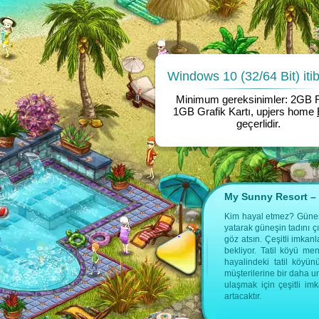
Windows 10 (32/64 Bit) itib
Minimum gereksinimler: 2GB
1GB Grafik Kartı, upjers home
geçerlidir.
My Sunny Resort – K
da ek bilgi bulabilirsin:
Kim hayal etmez? Güneş, 
yatarak güneşin tadını ç
göz atsın. Çeşitli imka
bekliyor. Tatil köyü me
hayalindeki tatil köyün
müşterilerine bir daha u
ulaşmak için çeşitli i
artacaktır.