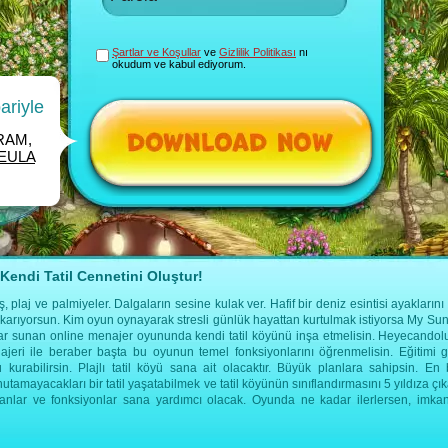
Şartlar ve Koşullar
ve
Gizlilik Politikası
nı
okudum ve kabul ediyorum.
ariyle
 RAM,
EULA
endi Tatil Cennetini Oluştur!
plaj ve palmiyeler. Dalgaların sesine kulak ver. Hafif bir deniz esintisi ayaklarını 
ıkarıyorsun. Kim oyun oynayarak stresli günlük hayattan kurtulmak istiyorsa My Sun
nlar sunan online menajer oyununda kendi tatil köyünü inşa etmelisin. Heyecandol
najeri ile beraber başta bu oyunun temel fonksiyonlarını öğrenmelisin. Eğitimi 
ü kurabilirsin. Plajlı tatil köyü sana ait olacaktır. Büyük planlara sahipsin. E
nutamayacakları bir tatil yaşatabilmek ve tatil köyünün sınıflandırmasını 5 yıldıza ç
mkanlar ve fonksiyonlar sana yardımcı olacak. Oyunda ne kadar ilerlersen, imka