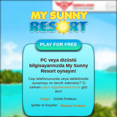
PLAY FOR FREE
PC veya dizüstü
bilgisayarınızda My Sunny
Resort oynayın!
Cep telefonunuzda veya tabletinizde
oynamayı mı tercih edersiniz? O
zaman
oyun uygulamalarımıza
göz
atın!
Künye
Gizlilik Politikası
Şartlar ve Koşullar
Manage Cookies