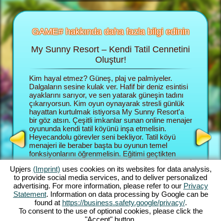
GAME# hakkında daha fazla bilgi edinin
My Sunny Resort – Kendi Tatil Cennetini
Tati
 fazla
Oluştur!
un
Kim hayal etmez? Güneş, plaj ve palmiyeler.
Tarayacı
 fazla
Dalgaların sesine kulak ver. Hafif bir deniz esintisi
menajer r
 ek bilgi
ayaklarını sarıyor, ve sen yatarak güneşin tadını
kurmalısı
çıkarıyorsun. Kim oyun oynayarak stresli günlük
gide büyü
hayattan kurtulmak istiyorsa My Sunny Resort'a
ağırlamal
NAJER
bir göz atsın. Çeşitli imkanlar sunan online menajer
Müşteril
YUNU
oyununda kendi tatil köyünü inşa etmelisin.
o kadar i
Heyecandolu görevler seni bekliyor. Tatil köyü
Sunny Re
menajeri ile beraber başta bu oyunun temel
keşfede
fonksiyonlarını öğrenmelisin. Eğitimi geçtikten
hemde pla
sonra hayalindeki tatil köyünü kurabilirsin. Plajlı tatil
menajeri 
Upjers
(Imprint)
uses cookies on its websites for data analysis,
köyü sana ait olacaktır. Büyük planlara sahipsin.
Bu görev
to provide social media services, and to deliver personalized
En büyük hedefin müşterilerine bir daha
ortaya k
advertising. For more information, please refer to our
Privacy
unutamayacakları bir tatil yaşatabilmek ve tatil
görevler
Statement
. Information on data processing by Google can be
köyünün sınıflandırmasını 5 yıldıza çıkarmak.
zeminini 
found at
https://business.safety.google/privacy/
.
Hedefe ulaşmak için çeşitli imkanlar ve
ve hangi
To consent to the use of optional cookies, please click the
fonksiyonlar sana yardımcı olacak. Oyunda ne
kendin k
"Accept" button.
kadar ilerlersen, imkanlarda o kadar artacaktır.
fonksiyon