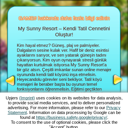
GAME# hakkında daha fazla bilgi edinin
My Sunny Resort – Kendi Tatil Cennetini
Tati
 fazla
Oluştur!
un
Kim hayal etmez? Güneş, plaj ve palmiyeler.
Tarayacı
 fazla
Dalgaların sesine kulak ver. Hafif bir deniz esintisi
menajer r
 ek bilgi
ayaklarını sarıyor, ve sen yatarak güneşin tadını
kurmalısı
çıkarıyorsun. Kim oyun oynayarak stresli günlük
gide büyü
hayattan kurtulmak istiyorsa My Sunny Resort'a
ağırlamal
NAJER
bir göz atsın. Çeşitli imkanlar sunan online menajer
Müşteril
YUNU
oyununda kendi tatil köyünü inşa etmelisin.
o kadar i
Heyecandolu görevler seni bekliyor. Tatil köyü
Sunny Re
menajeri ile beraber başta bu oyunun temel
keşfede
fonksiyonlarını öğrenmelisin. Eğitimi geçtikten
hemde pla
sonra hayalindeki tatil köyünü kurabilirsin. Plajlı tatil
menajeri 
Upjers
(Imprint)
uses cookies on its websites for data analysis,
köyü sana ait olacaktır. Büyük planlara sahipsin.
Bu görev
to provide social media services, and to deliver personalized
En büyük hedefin müşterilerine bir daha
ortaya k
advertising. For more information, please refer to our
Privacy
unutamayacakları bir tatil yaşatabilmek ve tatil
görevler
Statement
. Information on data processing by Google can be
köyünün sınıflandırmasını 5 yıldıza çıkarmak.
zeminini 
found at
https://business.safety.google/privacy/
.
Hedefe ulaşmak için çeşitli imkanlar ve
ve hangi
To consent to the use of optional cookies, please click the
fonksiyonlar sana yardımcı olacak. Oyunda ne
kendin k
"Accept" button.
kadar ilerlersen, imkanlarda o kadar artacaktır.
fonksiyon