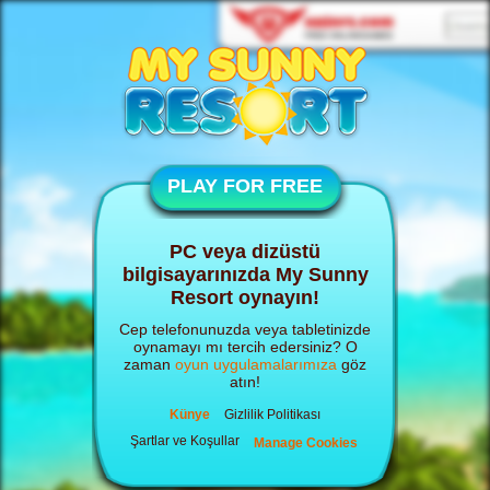
PLAY FOR FREE
PC veya dizüstü
bilgisayarınızda My Sunny
Resort oynayın!
Cep telefonunuzda veya tabletinizde
oynamayı mı tercih edersiniz? O
zaman
oyun uygulamalarımıza
göz
atın!
Künye
Gizlilik Politikası
Şartlar ve Koşullar
Manage Cookies