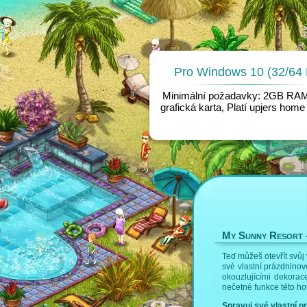
Pro Windows 10 (32/64 B
Minimální požadavky: 2GB RA
grafická karta, Platí upjers hom
My Sunny Resort –
Teď můžeš otevřít svůj
své vlastní prázdninov
okouzlujícími dekorac
nečetné funkce této ho
Spravuj své vlastní p