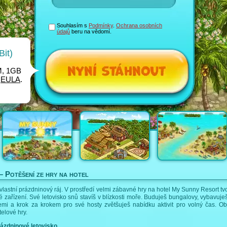
Souhlasím s
Podmínky
.
Ochrana osobních
údajů
beru na vědomí.
it)
M, 1GB
e
EULA
.
 Potěšení ze hry na hotel
 vlastní prázdninový ráj. V prostředí velmi zábavné hry na hotel My Sunny Resort tvo
é zařízení. Své letovisko snů stavíš v blízkosti moře. Buduješ bungalovy, vybavuješ
emi a krok za krokem pro své hosty zvětšuješ nabídku aktivit pro volný čas. Ob
telové hry.
rázdninové letovisko