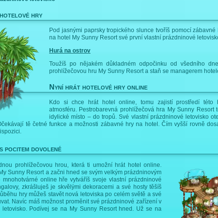
 hotelové hry
Pod jasnými paprsky tropického slunce tvoříš pomocí zábavné 
na hotel My Sunny Resort své první vlastní prázdninové letovisk
Hurá na ostrov
Toužíš po nějakém důkladném odpočinku od všedního dne
prohlížečovou hru My Sunny Resort a staň se managerem hotelo
Nyní hrát hotelové hry online
Kdo si chce hrát hotel online, tomu zajistí prostředí tét
atmosféru. Pestrobarevná prohlížečová hra My Sunny Resort t
idylické místo – do tropů. Své vlastní prázdninové letovisko ot
Očekávají tě četné funkce a možnosti zábavné hry na hotel. Čím vyšší rovně dos
ispozici.
s pocitem dovolené
ou prohlížečovou hrou, která ti umožní hrát hotel online.
 My Sunny Resort a začni hned se svým velkým prázdninovým
o mnohotvárné online hře vytváříš svoje vlastní prázdninové
galovy, zkrášluješ je skvělými dekoracemi a své hosty těšíš
růběhu hry můžeš stavět nová letoviska po celém světě a své
uvat. Navíc máš možnost proměnit své prázdninové zařízení v
é letovisko. Podívej se na My Sunny Resort hned. Už se na