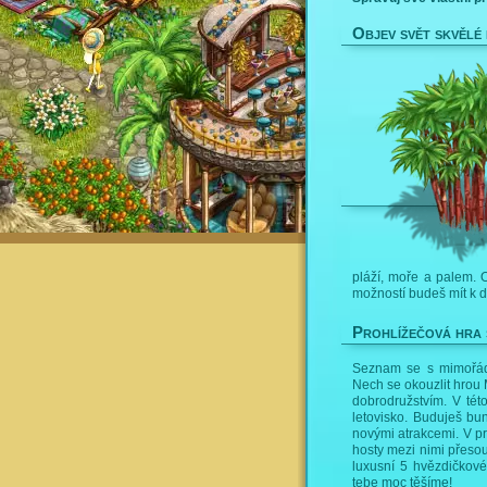
Objev svět skvělé
pláží, moře a palem. 
možností budeš mít k d
Prohlížečová hra 
Seznam se s mimořádn
Nech se okouzlit hrou
dobrodružstvím. V tét
letovisko. Buduješ bun
novými atrakcemi. V p
hosty mezi nimi přeso
luxusní 5 hvězdičkov
tebe moc těšíme!