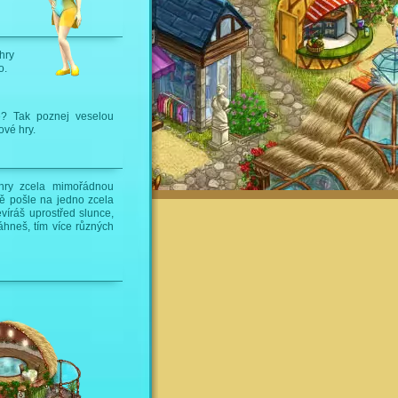
hry
o.
? Tak poznej veselou
vé hry.
o hry zcela mimořádnou
ě pošle na jedno zcela
evíráš uprostřed slunce,
áhneš, tím více různých