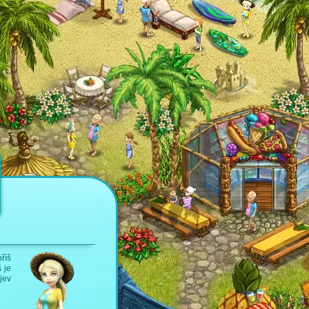
říš
 je
jev